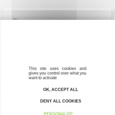
S'engager
Devenir un expert bénévole
Devenir Partenaire
Devenir une entreprise Initiative Remarquable
Assemblée générale ordinaire du 25 juin 2026
This site uses cookies and
gives you control over what you
want to activate
OK, ACCEPT ALL
Contactez-nous !
Cliquez ici
DENY ALL COOKIES
PERSONALIZE